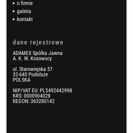
o firmie
galeria
kontakt
dane rejestrowe
ADAMEX Spółka Jawna
A. K. W. Kosowscy
ul. Starowiejska 57
32-640 Podolsze
POLSKA
NIP/VAT EU: PL5492442998
KRS: 0000904028
REGON: 363280142