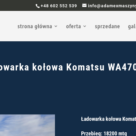
+48 602 552 539
info@adamexmaszyny
strona główna
oferta
sprzedane
gal
owarka kołowa
Komatsu WA47
Ładowarka kołowa Koma
Przebieg: 18200 mtg