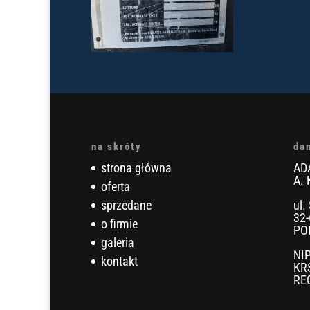
na skróty
da
strona główna
AD
A. 
oferta
sprzedane
ul.
32-
o firmie
PO
galeria
NI
kontakt
KR
RE