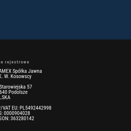
ne rejestrowe
AMEX Spółka Jawna
K. W. Kosowscy
 Starowiejska 57
640 Podolsze
LSKA
P/VAT EU: PL5492442998
S: 0000904028
GON: 363280142