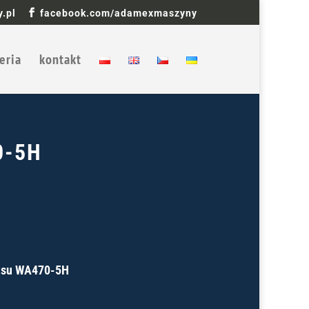
.pl
facebook.com/adamexmaszyny
eria
kontakt
0-5H
tsu WA470-5H