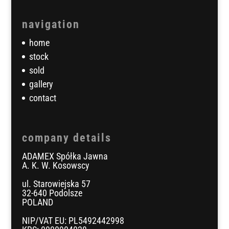
navigation
home
stock
sold
gallery
contact
company details
ADAMEX Spółka Jawna
A. K. W. Kosowscy
ul. Starowiejska 57
32-640 Podolsze
POLAND
NIP/VAT EU: PL5492442998