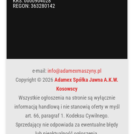
KRS: 0000904028
REGON: 363280142
e-mail:
info@adamexmaszyny.pl
Copyright © 2026
Adamex Spółka Jawna A.K.W.
Kosowscy
Wszystkie ogłoszenia na stronie są wyłącznie
informacją handlową i nie stanowią oferty w myśl
art. 66, paragraf 1. Kodeksu Cywilnego.
Sprzedający nie odpowiada za ewentualne błędy
lub nieaktualność ogłoszenia.